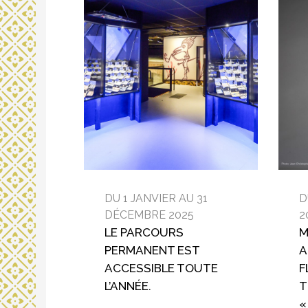
DU 1 JANVIER AU 31
D
DÉCEMBRE 2025
2
LE PARCOURS
M
PERMANENT EST
A
ACCESSIBLE TOUTE
F
L’ANNÉE.
T
«