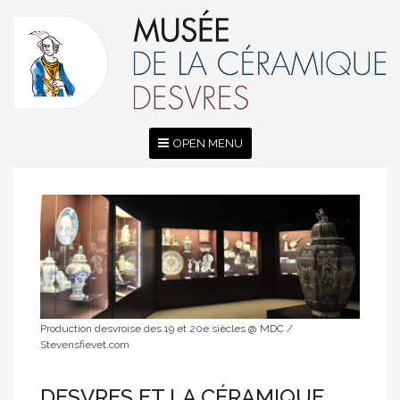
OPEN MENU
Production desvroise des 19 et 20e siècles @ MDC /
Stevensfievet.com
DESVRES ET LA CÉRAMIQUE