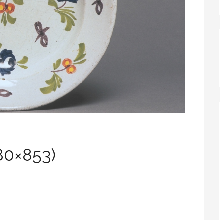
80×853)