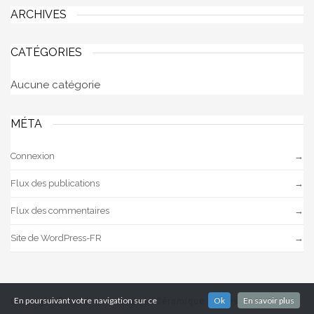
ARCHIVES
CATÉGORIES
Aucune catégorie
MÉTA
Connexion
Flux des publications
Flux des commentaires
Site de WordPress-FR
En poursuivant votre navigation sur ce
Ok
En savoir plus
Copyright © 2023 - Musée de la Céramique de Desvres