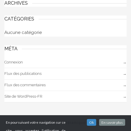
ARCHIVES
CATÉGORIES
Aucune catégorie
MÉTA
Connexion
Flux des publications
Flux des commentaires
Site de WordPress-FR
En poursuivant votre navigation sur ce
Ok
En savoir plus
Copyright © 2023 - Musée de la Céramique de Desvres
site, vous acceptez l’utilisation de