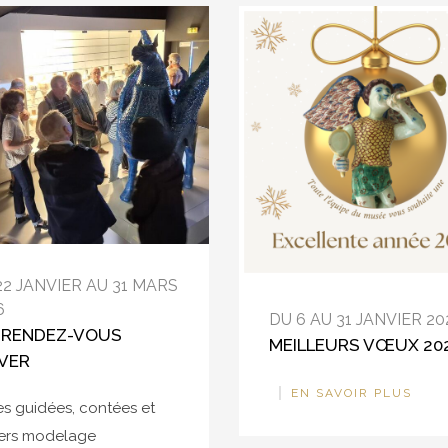
22 JANVIER AU 31 MARS
6
DU 6 AU 31 JANVIER 20
 RENDEZ-VOUS
MEILLEURS VŒUX 20
IVER
EN SAVOIR PLUS
tes guidées, contées et
iers modelage